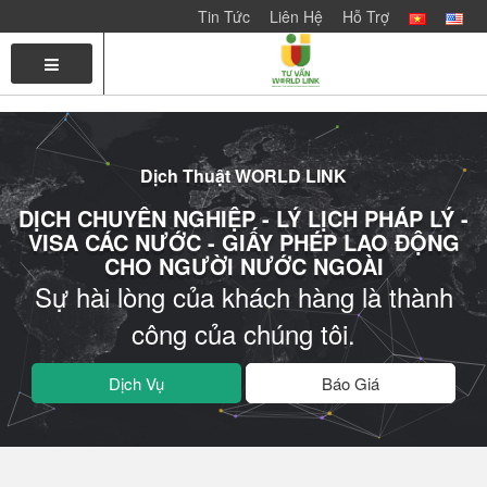
Tin Tức
Liên Hệ
Hỗ Trợ
TRANG
LIÊN
CHỦ
HỆ
VỚI
CHÚNG
Dịch Thuật WORLD LINK
TÔI
DỊCH CHUYÊN NGHIỆP - LÝ LỊCH PHÁP LÝ -
VISA CÁC NƯỚC - GIẤY PHÉP LAO ĐỘNG
CHO NGƯỜI NƯỚC NGOÀI
Sự hài lòng của khách hàng là thành
công của chúng tôi.
Dịch Vụ
Báo Giá