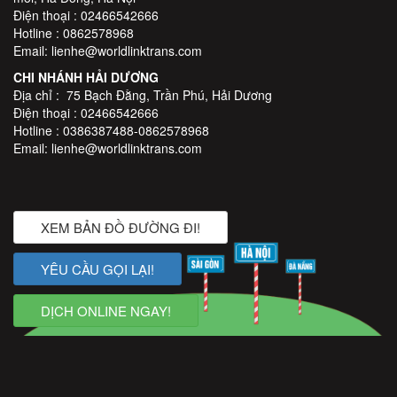
Điện thoại : 02466542666
Hotline : 0862578968
Email: lienhe@worldlinktrans.com
CHI NHÁNH HẢI DƯƠNG
Địa chỉ : 75 Bạch Đằng, Trần Phú, Hải Dương
Điện thoại : 02466542666
Hotline : 0386387488-0862578968
Email: lienhe@worldlinktrans.com
XEM BẢN ĐỒ ĐƯỜNG ĐI!
YÊU CẦU GỌI LẠI!
DỊCH ONLINE NGAY!