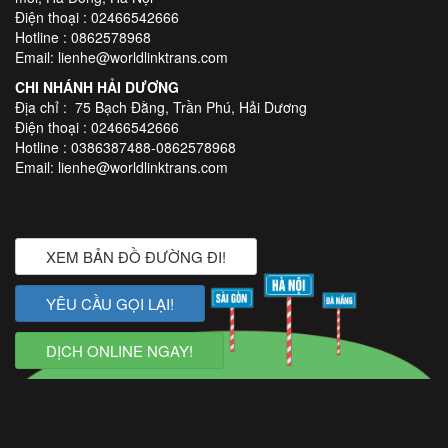
Điện thoại : 02466542666
Hotline : 0862578968
Email: lienhe@worldlinktrans.com
CHI NHÁNH HẢI DƯƠNG
Địa chỉ : 75 Bạch Đằng, Trần Phú, Hải Dương
Điện thoại : 02466542666
Hotline : 0386387488-0862578968
Email: lienhe@worldlinktrans.com
XEM BẢN ĐỒ ĐƯỜNG ĐI!
YÊU CẦU GỌI LẠI!
DỊCH ONLINE NGAY!