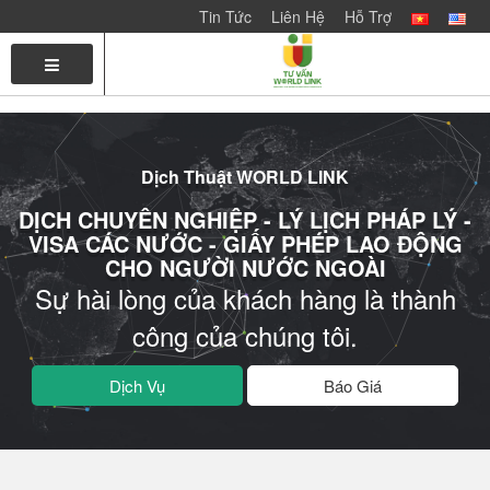
Tin Tức
Liên Hệ
Hỗ Trợ
TRANG
LIÊN
CHỦ
HỆ
VỚI
CHÚNG
Dịch Thuật WORLD LINK
TÔI
DỊCH CHUYÊN NGHIỆP - LÝ LỊCH PHÁP LÝ -
VISA CÁC NƯỚC - GIẤY PHÉP LAO ĐỘNG
CHO NGƯỜI NƯỚC NGOÀI
Sự hài lòng của khách hàng là thành
công của chúng tôi.
Dịch Vụ
Báo Giá